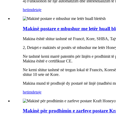
4) Funksionon në një automatizim dhe intelektualizim të l
hetim
detaje
Makinë postare e mbushur me letër huall bl
Makina është shitur tashmë në Francë, Kore, SHBA, Tajva
2, Detajet e makinës së postës së mbushur me letër Hon
Ne tashmë kemi marrë patentën për linjën e prodhimit të 
Makina është e certifikuar CE.
Ne kemi shitur tashmë në tregun lokal të Francës, Koresë
shitur 10 sete në Kore.
Makina mund të prodhojë dy postarë në linjë (madhësi më
hetim
detaje
Makinë për prodhimin e zarfeve postare K