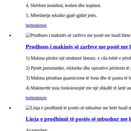
4, Shërbim instalimi, testimi dhe trajnimi.
5, Mbështetje teknike gjatë gjithë jetës.
hetim
detaje
Prodhues i makinës së zarfeve me postë me h
1) Makina përdor një strukturë lineare, e cila është e për
2) Pjesët pneumatike, elektrike dhe operative përdorin të
3) Makina përmban guarnicione të forta dhe të pastra të 
4) Makineritë tona funksionojnë me një shkallë të lartë a
hetim
detaje
Linja e prodhimit të postës së mbushur me le
Avantazhet: