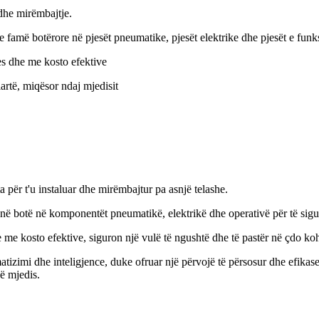
m dhe mirëmbajtje.
famë botërore në pjesët pneumatike, pjesët elektrike dhe pjesët e funk
ues dhe me kosto efektive
artë, miqësor ndaj mjedisit
hta për t'u instaluar dhe mirëmbajtur pa asnjë telashe.
 botë në komponentët pneumatikë, elektrikë dhe operativë për të sigurua
he me kosto efektive, siguron një vulë të ngushtë dhe të pastër në çdo
matizimi dhe inteligjence, duke ofruar një përvojë të përsosur dhe efika
ë mjedis.