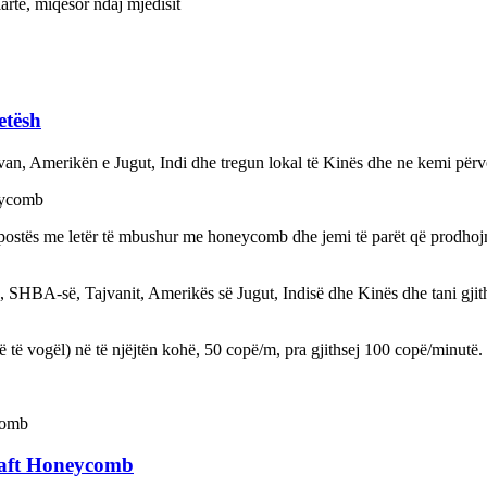
artë, miqësor ndaj mjedisit
etësh
n, Amerikën e Jugut, Indi dhe tregun lokal të Kinës dhe ne kemi përvoj
eycomb
postës me letër të mbushur me honeycomb dhe jemi të parët që prodhojmë 
, SHBA-së, Tajvanit, Amerikës së Jugut, Indisë dhe Kinës dhe tani gjit
 të vogël) në të njëjtën kohë, 50 copë/m, pra gjithsej 100 copë/minut
raft Honeycomb