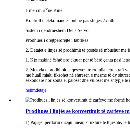
st
1 më i miri
në Kinë
Kontroll i telekomandës online pas shitjes 7x24h
Sistem i qëndrueshëm Delta Servo
Prodhues i drejtpërdrejtë i fabrikës
2, Detajet e linjës së prodhimit të postës së mbushur me
1. Kjo makinë është projektuar për të bërë çanta pasi letra
2. Metoda e prodhimit të qeseve: tre rrotulla letre kraft ve
me huall mjalti fiksohet në shtresën e mesme të dy shtresav
sekondare horizontale, paloset dhe vuloset me shtypje të 
hetim
detaje
Prodhues i linjës së konvertimit të zarfeve m
1) Pajisjet përdorin dizajn linear, strukturë të thjeshtë, të 