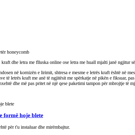
 letër honeycomb
 kraft dhe letra me flluska online ose letra me huall mjalti janë ngjitur 
ndosen në kornizën e lirimit, shtresa e mesme e letrës kraft është në mes 
e të letrës kraft me anë të ngjitësit me spërkatje në pikën e fiksuar, pas
nxehtë dhe më pas pritet në një qese paketimi tampon për mbrojtje të mj
e formë hoje blete
lehtë për t'u instaluar dhe mirëmbajtur.