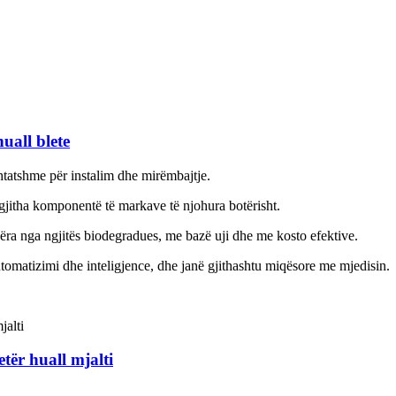
uall blete
shtatshme për instalim dhe mirëmbajtje.
 gjitha komponentë të markave të njohura botërisht.
bëra nga ngjitës biodegradues, me bazë uji dhe me kosto efektive.
utomatizimi dhe inteligjence, dhe janë gjithashtu miqësore me mjedisin.
tër huall mjalti