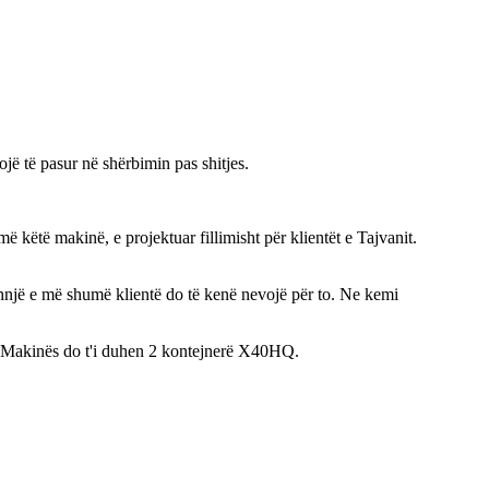
ë të pasur në shërbimin pas shitjes.
këtë makinë, e projektuar fillimisht për klientët e Tajvanit.
hnjë e më shumë klientë do të kenë nevojë për to. Ne kemi
ë. Makinës do t'i duhen 2 kontejnerë X40HQ.