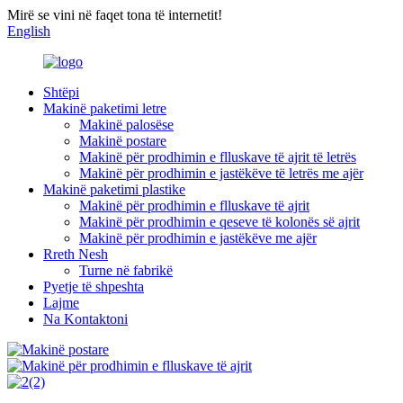
Mirë se vini në faqet tona të internetit!
English
Shtëpi
Makinë paketimi letre
Makinë palosëse
Makinë postare
Makinë për prodhimin e flluskave të ajrit të letrës
Makinë për prodhimin e jastëkëve të letrës me ajër
Makinë paketimi plastike
Makinë për prodhimin e flluskave të ajrit
Makinë për prodhimin e qeseve të kolonës së ajrit
Makinë për prodhimin e jastëkëve me ajër
Rreth Nesh
Turne në fabrikë
Pyetje të shpeshta
Lajme
Na Kontaktoni