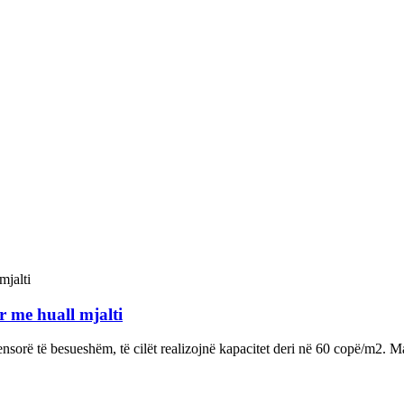
r me huall mjalti
ensorë të besueshëm, të cilët realizojnë kapacitet deri në 60 copë/m2. M