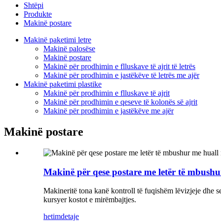
Shtëpi
Produkte
Makinë postare
Makinë paketimi letre
Makinë palosëse
Makinë postare
Makinë për prodhimin e flluskave të ajrit të letrës
Makinë për prodhimin e jastëkëve të letrës me ajër
Makinë paketimi plastike
Makinë për prodhimin e flluskave të ajrit
Makinë për prodhimin e qeseve të kolonës së ajrit
Makinë për prodhimin e jastëkëve me ajër
Makinë postare
Makinë për qese postare me letër të mbushu
Makineritë tona kanë kontroll të fuqishëm lëvizjeje dhe s
kursyer kostot e mirëmbajtjes.
hetim
detaje