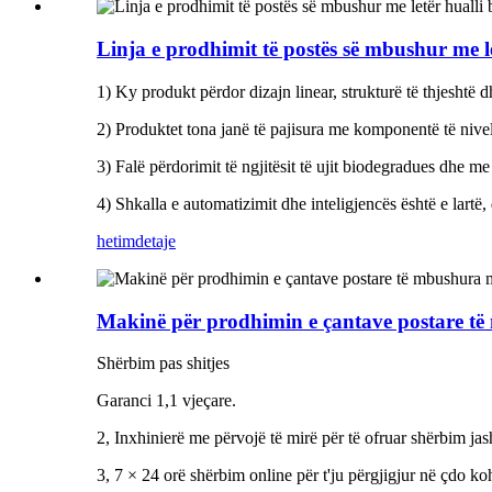
Linja e prodhimit të postës së mbushur me le
1) Ky produkt përdor dizajn linear, strukturë të thjeshtë dh
2) Produktet tona janë të pajisura me komponentë të nive
3) Falë përdorimit të ngjitësit të ujit biodegradues dhe me
4) Shkalla e automatizimit dhe inteligjencës është e lart
hetim
detaje
Makinë për prodhimin e çantave postare t
Shërbim pas shitjes
Garanci 1,1 vjeçare.
2, Inxhinierë me përvojë të mirë për të ofruar shërbim jash
3, 7 × 24 orë shërbim online për t'ju përgjigjur në çdo ko