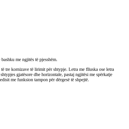
së bashku me ngjitës të pjesshëm.
të tre kornizave të lirimit për shtypje. Letra me flluska ose letra
 shtypjes gjatësore dhe horizontale, pastaj ngjitësi me spërkatje
edisit me funksion tampon për dërgesë të shpejtë.