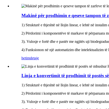
Makinë për prodhimin e qeseve tampon të zar
1) Strukturë e thjeshtë në llojin linear, e lehtë në instali
2) Përdorimi i komponentëve të markave të përparuara me 
3). Vulosje e fortë dhe e pastër me ngjitës uji biodegrad
4) Funksionon në një automatizim dhe intelektualizim të l
hetim
detaje
Linja e konvertimit të prodhimit të postës
1) Strukturë e thjeshtë në llojin linear, e lehtë në instali
2) Përdorimi i komponentëve të markave të përparuara me 
3). Vulosje e fortë dhe e pastër me ngjitës uji biodegrad