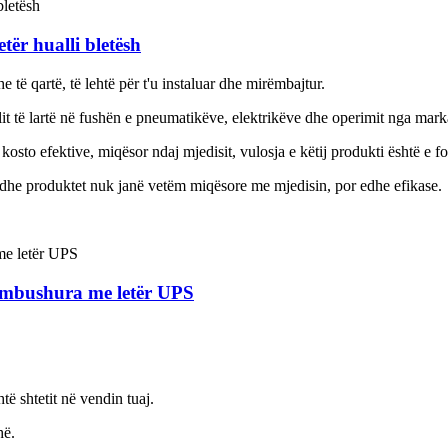
tër hualli bletësh
e të qartë, të lehtë për t'u instaluar dhe mirëmbajtur.
lit të lartë në fushën e pneumatikëve, elektrikëve dhe operimit nga mar
 kosto efektive, miqësor ndaj mjedisit, vulosja e këtij produkti është e fo
ë, dhe produktet nuk janë vetëm miqësore me mjedisin, por edhe efikase.
ë mbushura me letër UPS
të shtetit në vendin tuaj.
hë.