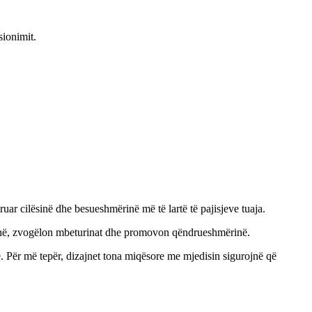
sionimit.
r cilësinë dhe besueshmërinë më të lartë të pajisjeve tuaja.
 kohë, zvogëlon mbeturinat dhe promovon qëndrueshmërinë.
se. Për më tepër, dizajnet tona miqësore me mjedisin sigurojnë që