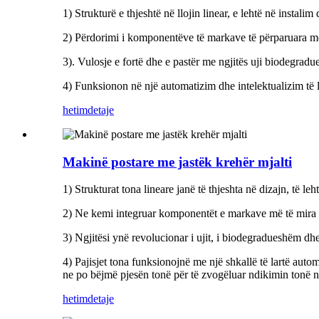
1) Strukturë e thjeshtë në llojin linear, e lehtë në instali
2) Përdorimi i komponentëve të markave të përparuara me 
3). Vulosje e fortë dhe e pastër me ngjitës uji biodegrad
4) Funksionon në një automatizim dhe intelektualizim të l
hetim
detaje
Makinë postare me jastëk krehër mjalti
1) Strukturat tona lineare janë të thjeshta në dizajn, të le
2) Ne kemi integruar komponentët e markave më të mira në
3) Ngjitësi ynë revolucionar i ujit, i biodegradueshëm d
4) Pajisjet tona funksionojnë me një shkallë të lartë auto
ne po bëjmë pjesën tonë për të zvogëluar ndikimin tonë n
hetim
detaje