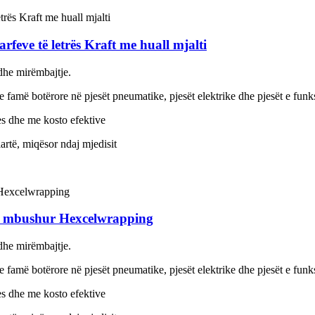
feve të letrës Kraft me huall mjalti
m dhe mirëmbajtje.
famë botërore në pjesët pneumatike, pjesët elektrike dhe pjesët e funk
ues dhe me kosto efektive
artë, miqësor ndaj mjedisit
 së mbushur Hexcelwrapping
m dhe mirëmbajtje.
famë botërore në pjesët pneumatike, pjesët elektrike dhe pjesët e funk
ues dhe me kosto efektive